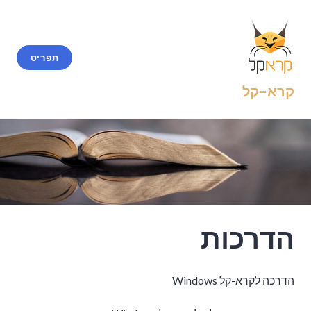
Ski
t
conten
תפריט
קרא-קל
הדרכות
הדרכה לקרא-קל Windows