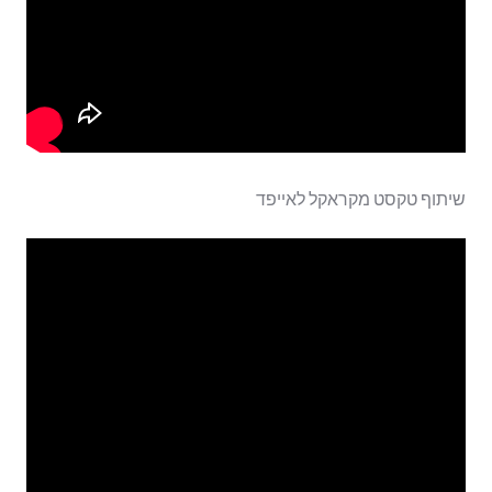
שיתוף טקסט מקראקל לאייפד